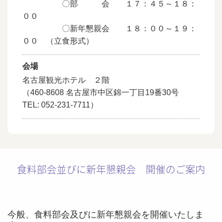
〇部 会 １７：４５～１８：
００
〇新年懇親会 １８：００～１９：
００ （立食形式）
会場
名古屋観光ホテル
２階
（460-8608 名古屋市中区錦一丁目
19
番
30
号
TEL: 052-231-7711
）
食料部会並びに新年懇親会 開催のご案内
今般、食料部会及びに新年懇親会を開催いたしま