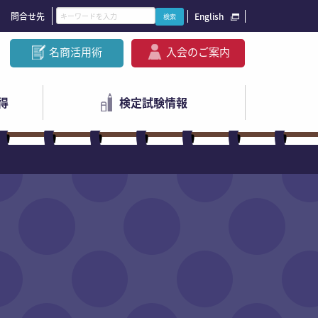
問合せ先
English
名商活用術
入会のご案内
得
検定試験情報