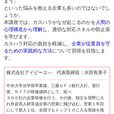
まう」
といった悩みを抱える企業も多いのではないでし
ょうか。
本講座では、カスハラがなぜ起こるのかを
人間の
心理構造から理解し
、適切な対応スキルや防止策
を学びます。
カスハラ対応の負担を軽減し、
企業が従業員を守
るための実践的な方法
について習得を目指しま
す。
株式会社アイビーエ― 代表取締役：水田有美子
中央大学法学部卒業後、三菱ＵＦＪ銀行入行。退行
後、ＮＴＴの研修講師として、延べ
３００社の企業研修を行う。その後、独立を視野に入
れ外資系人材育成企業の営業に飛び込む。営業１年目
にして新人１位、全国でもトップ１０に入る実績を残