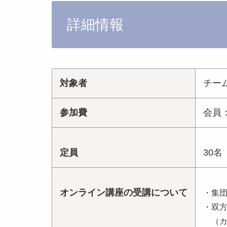
詳細情報
対象者
チー
参加費
会員：
定員
30名
オンライン講座の受講について
・集
・双
（カ