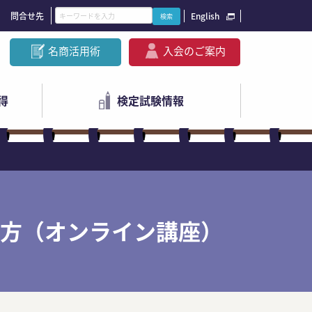
問合せ先
English
名商活用術
入会のご案内
得
検定試験情報
方（オンライン講座）