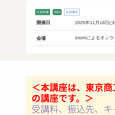
社員研修
Web
会員優待
開催日
2025年11月18日(
zoomによるオン
会場
＜本講座は、東京商
の講座です。＞
受講料、振込先、キ