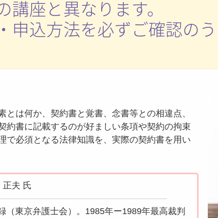
の講座と異なります。
・申込方法を必ずご確認のう
素とは何か、契約書と覚書、念書等との相違点、
契約書に記載するのが好ましい条項や契約の拘束
理で必須となる法律知識を、実際の契約書を用い
 正夫 氏
録（東京弁護士会）。1985年ー1989年最高裁判