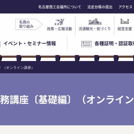
名古屋商工会議所について
法定台帳の提出
アクセス
名商の
取り組み
政策・広報活動
流通観光・街づくり
経営支援
イベント・セミナー情報
各種証明・認証取
〕（オンライン講座）
務講座〔基礎編〕（オンライン