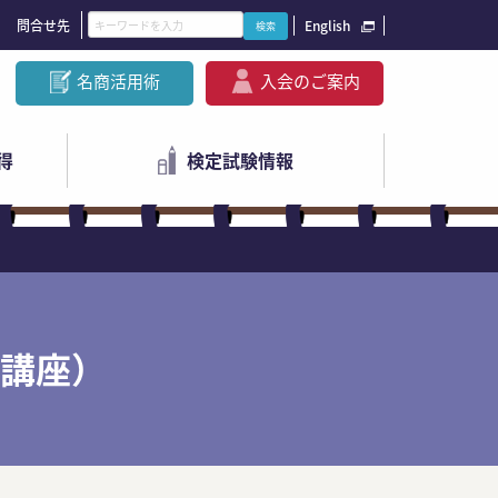
問合せ先
English
名商活用術
入会のご案内
得
検定試験情報
講座）