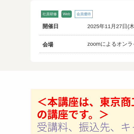
社員研修
Web
会員優待
開催日
2025年11月27日(
zoomによるオン
会場
＜本講座は、東京商
の講座です。＞
受講料、振込先、キ