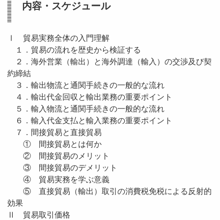
内容・スケジュール
Ⅰ 貿易実務全体の入門理解
１．貿易の流れを歴史から検証する
２．海外営業（輸出）と海外調達（輸入）の交渉及び契
約締結
３．輸出物流と通関手続きの一般的な流れ
４．輸出代金回収と輸出業務の重要ポイント
５．輸入物流と通関手続きの一般的な流れ
６．輸入代金支払と輸入業務の重要ポイント
７．間接貿易と直接貿易
① 間接貿易とは何か
② 間接貿易のメリット
③ 間接貿易のデメリット
④ 貿易実務を学ぶ意義
⑤ 直接貿易（輸出）取引の消費税免税による反射的
効果
Ⅱ 貿易取引価格