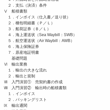
２．支払（決済）条件
Ⅴ 船積書類
１．インボイス（仕入書／送り状）
２．梱包明細書（Ｐ／Ｌ）
３．船荷証券（Ｂ／Ｌ）
４．海上運送状（Sea Waybill：SWB）
５．航空運送状（Air Waybill：AWB）
６．海上保険証券
７．原産地証明書
基礎問題
Ⅵ 輸出業務
１．輸出の大きな流れ
２．輸出と規制
Ⅶ 入門演習① 売契約書の作成
Ⅷ 入門演習② 輸出時の船積書類
１．インボイス
２．パッキングリスト
Ⅸ 輸出通関