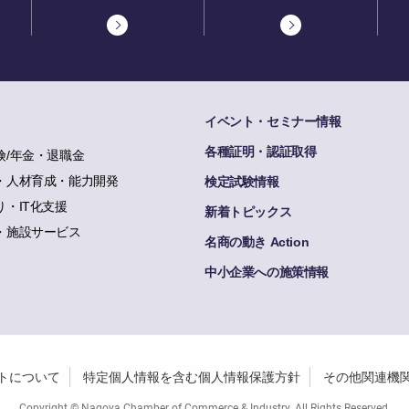
イベント・セミナー情報
各種証明・認証取得
険/年金・退職金
・人材育成・能力開発
検定試験情報
り・IT化支援
新着トピックス
・施設サービス
名商の動き Action
中小企業への施策情報
トについて
特定個人情報を含む個人情報保護方針
その他関連機
Copyright © Nagoya Chamber of Commerce & Industry. All Rights Reserved.