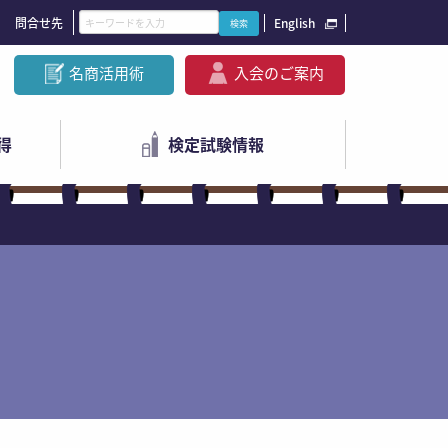
問合せ先
English
名商活用術
入会のご案内
得
検定試験情報